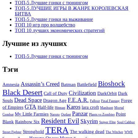
ТОП-5 Лучшие гонки с тюнингом
ТОП-5 ЛУЧШИЕ ИГРЫ В ЖАНРЕ КОРОЛЕВСКАЯ
БИТВА
ТОП-5 Лучшие гонки на выживание
ТОП 10 игр про волшебство
ТОП 10 лучших экономических стратегий
Лучшие из лучших
ТОП-5 Лучшие гонки с тюнингом
Тэги
Bioshock
Assassin’s Creed
Amnesia
Batman
Battlefield
Black Desert
Civilization
Call of Duty
DarkOrbit
Dark
Dead Space
F.E.A.R.
Souls
Dragon Age
Forge
Fallout
Final Fantasy
GTA
Karos
of Empires
Half-life
lara croft
Hitman
Manhunt
Mortal
Panzar
My Little Farmies
Point
Combat
Naruto
Outlast
Plants vs Zombies
Resident Evil
Skyrim
Blank
Rainbow Six
Sniper Elite
Soul Calibur
TERA
Stronghold
The walking dead
Street Fighter
The Witcher
WWE
Наруто
Орден Магов