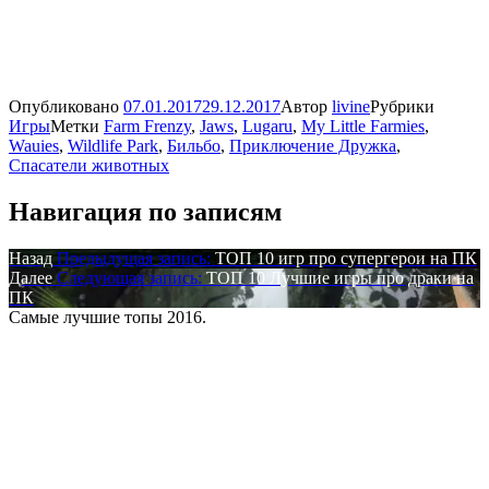
Опубликовано
07.01.2017
29.12.2017
Автор
livine
Рубрики
Игры
Метки
Farm Frenzy
,
Jaws
,
Lugaru
,
My Little Farmies
,
Wauies
,
Wildlife Park
,
Бильбо
,
Приключение Дружка
,
Спасатели животных
Навигация по записям
Назад
Предыдущая запись:
ТОП 10 игр про супергерои на ПК
Далее
Следующая запись:
ТОП 10 Лучшие игры про драки на
ПК
Самые лучшие топы 2016.