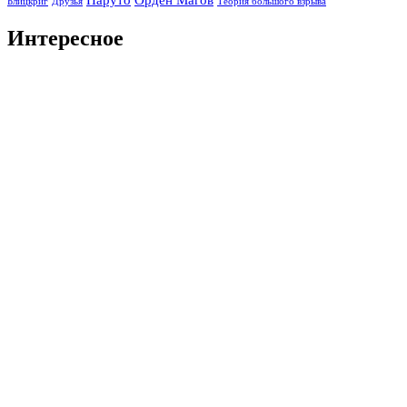
Блицкриг
Друзья
Теория большого взрыва
Интересное