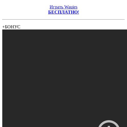
Играть Wauies
БЕСПЛАТНО
!
+БОНУС