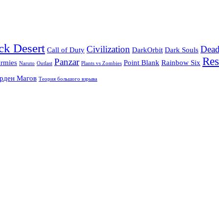
ck Desert
Civilization
Dead
Call of Duty
DarkOrbit
Dark Souls
Res
Panzar
armies
Point Blank
Rainbow Six
Naruto
Outlast
Plants vs Zombies
рден Магов
Теория большого взрыва