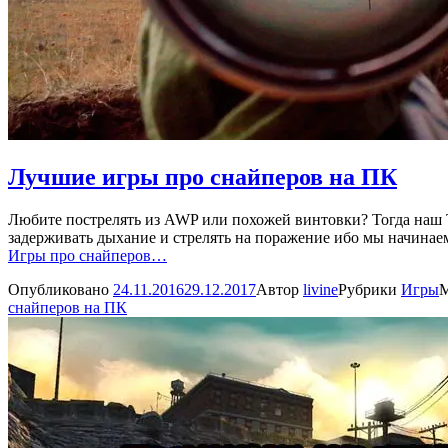
Лучшие игры про снайперов на ПК
Любите пострелять из AWP или похожей винтовки? Тогда наш 
задерживать дыхание и стрелять на поражение ибо мы начинае
Игры про снайперов…
Опубликовано
24.11.2016
29.12.2017
Автор
livine
Рубрики
Игры
снайперов на ПК