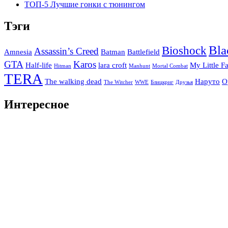
ТОП-5 Лучшие гонки с тюнингом
Тэги
Bla
Bioshock
Assassin’s Creed
Amnesia
Batman
Battlefield
GTA
Karos
Half-life
lara croft
My Little F
Hitman
Manhunt
Mortal Combat
TERA
The walking dead
Наруто
О
The Witcher
WWE
Блицкриг
Друзья
Интересное