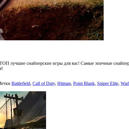
ТОП лучшие снайперские игры для вас! Самые эпичные снайпер
м!
Метки
Battlefield
,
Call of Duty
,
Hitman
,
Point Blank
,
Sniper Elite
,
War