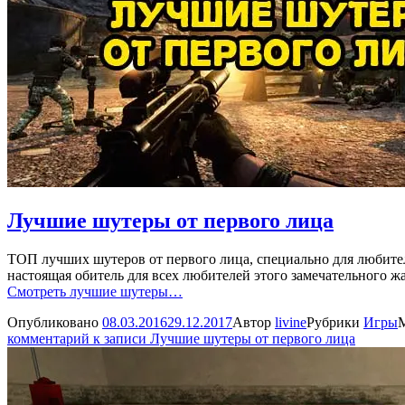
Лучшие шутеры от первого лица
ТОП лучших шутеров от первого лица, специально для любите
настоящая обитель для всех любителей этого замечательного жа
Смотреть лучшие шутеры…
Опубликовано
08.03.2016
29.12.2017
Автор
livine
Рубрики
Игры
комментарий
к записи Лучшие шутеры от первого лица