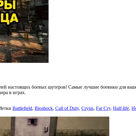
лей настоящих боевых шутеров! Самые лучшие боевики для ваше
нра в играх.
Метки
Battlefield
,
Bioshock
,
Call of Duty
,
Crysis
,
Far Cry
,
Half-life
,
H