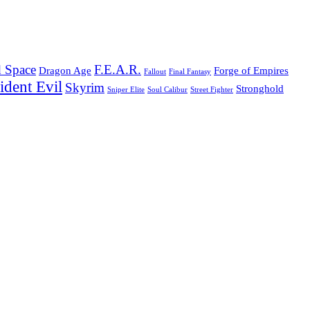
 Space
F.E.A.R.
Dragon Age
Forge of Empires
Fallout
Final Fantasy
ident Evil
Skyrim
Stronghold
Sniper Elite
Soul Calibur
Street Fighter