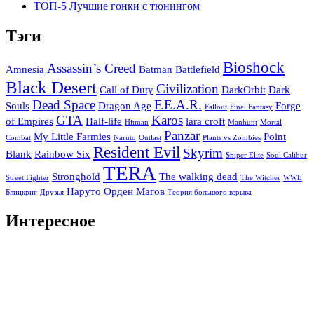
ТОП-5 Лучшие гонки с тюнингом
Тэги
Bioshock
Assassin’s Creed
Amnesia
Batman
Battlefield
Black Desert
Civilization
Call of Duty
DarkOrbit
Dark
Dead Space
F.E.A.R.
Souls
Dragon Age
Forge
Fallout
Final Fantasy
GTA
Karos
of Empires
Half-life
lara croft
Hitman
Manhunt
Mortal
Panzar
My Little Farmies
Point
Combat
Naruto
Outlast
Plants vs Zombies
Resident Evil
Skyrim
Blank
Rainbow Six
Sniper Elite
Soul Calibur
TERA
Stronghold
The walking dead
Street Fighter
The Witcher
WWE
Наруто
Орден Магов
Блицкриг
Друзья
Теория большого взрыва
Интересное