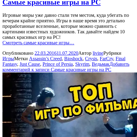
Самые красивые игры на PC
Игровые миры уже давно стали тем местом, куда убегать по
вечерам крайне приятно. Игры в наше время это детально
проработанные вселенные, которые можно сравнить с
картинами известных художников. Так давайте найдем 10
самых красивых игр на PC!
Смотреть самые красивые игры…
Опубликовано
22.03.2016
11.07.2020
Автор
livine
Рубрики
Игры
Метки
Assassin’s Creed
,
Bioshock
,
Crysis
,
FarСry
,
Final
Fantasy
,
Just Cause
,
Prince of Persia
,
Skyrim
,
Ведьмак
Добавить
комментарий
к записи Самые красивые игры на PC