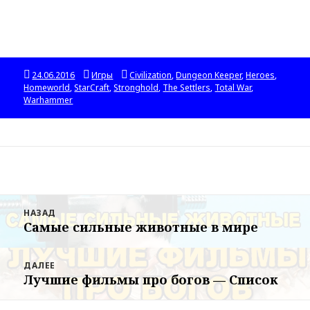
Опубликовано
24.06.2016
Рубрики
Игры
Метки
Civilization
,
Dungeon Keeper
,
Heroes
,
Homeworld
,
StarCraft
,
Stronghold
,
The Settlers
,
Total War
,
Warhammer
Навигация
НАЗАД
по
Самые сильные животные в мире
Предыдущая
записям
запись:
ДАЛЕЕ
Лучшие фильмы про богов — Список
Следующая
запись: