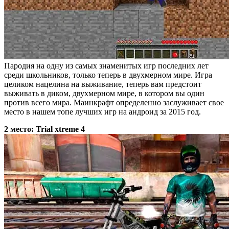
Пародия на одну из самых знаменитых игр последних лет
среди школьников, только теперь в двухмерном мире. Игра
целиком нацелина на выживание, теперь вам предстоит
выживать в диком, двухмерном мире, в котором вы один
против всего мира. Маинкрафт определенно заслуживает свое
место в нашем топе лучших игр на андроид за 2015 год.
2 место: Trial xtreme 4