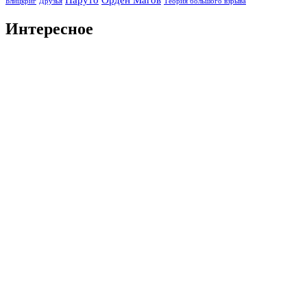
Блицкриг
Друзья
Теория большого взрыва
Интересное