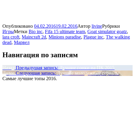
Опубликовано
04.02.2016
19.02.2016
Автор
livine
Рубрики
Игры
Метки
Bio inc
,
Fifa 15 ultimate team
,
Goat simulator goatz
,
lara croft
,
Maincraft 2d
,
Minions paradise
,
Plague inc
,
The walking
dead
,
Марвел
Навигация по записям
Назад
Предыдущая запись:
Лучшие гонки на ПК 2015
Далее
Следующая запись:
Лучшие молодежные сериалы
Самые лучшие топы 2016.