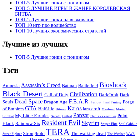
ТОП-5 Лучшие гонки с тюнингом
ТОП-5 ЛУЧШИЕ ИГРЫ В ЖАНРЕ КОРОЛЕВСКАЯ
БИТВА
ТОП-5 Лучшие гонки на выживание
ТОП 10 игр про волшебство
ТОП 10 лучших экономических стратегий
Лучшие из лучших
ТОП-5 Лучшие гонки с тюнингом
Тэги
Bioshock
Assassin’s Creed
Amnesia
Batman
Battlefield
Black Desert
Civilization
Call of Duty
DarkOrbit
Dark
Dead Space
F.E.A.R.
Souls
Dragon Age
Forge
Fallout
Final Fantasy
GTA
Karos
of Empires
Half-life
lara croft
Hitman
Manhunt
Mortal
Panzar
My Little Farmies
Point
Combat
Naruto
Outlast
Plants vs Zombies
Resident Evil
Skyrim
Blank
Rainbow Six
Sniper Elite
Soul Calibur
TERA
Stronghold
The walking dead
Street Fighter
The Witcher
WWE
Наруто
Орден Магов