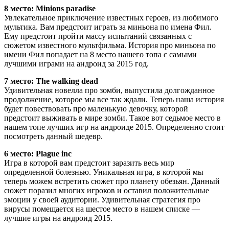
8 место: Minions paradise
Увлекательное приключение известных героев, из любимого
мультика. Вам предстоит играть за миньона по имена Фил.
Ему предстоит пройти массу испытаний связанных с
сюжетом известного мультфильма. История про миньона по
имени Фил попадает на 8 место нашего топа с самыми
лучшими играми на андроид за 2015 год.
7 место: The walking dead
Удивительная новелла про зомби, выпустила долгожданное
продолжение, которое мы все так ждали. Теперь наша история
будет повествовать про маленькую девочку, которой
предстоит выживать в мире зомби. Такое вот седьмое место в
нашем топе лучших игр на андроиде 2015. Определенно стоит
посмотреть данный шедевр.
6 место: Plague inc
Игра в которой вам предстоит заразить весь мир
определенной болезнью. Уникальная игра, в которой мы
теперь можем встретить сюжет про планету обезьян. Данный
сюжет поразил многих игроков и оставил положительные
эмоции у своей аудитории. Удивительная стратегия про
вирусы помещается на шестое место в нашем списке —
лучшие игры на андроид 2015.