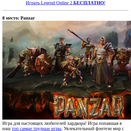
Играть Legend Online 2
БЕСПЛАТНО
!
8 место: Panzar
Игра для настоящих любителей хардкора! Игра попавшая в
наш
топ самые трудные игры
. Увлекательный фэнтези мир с