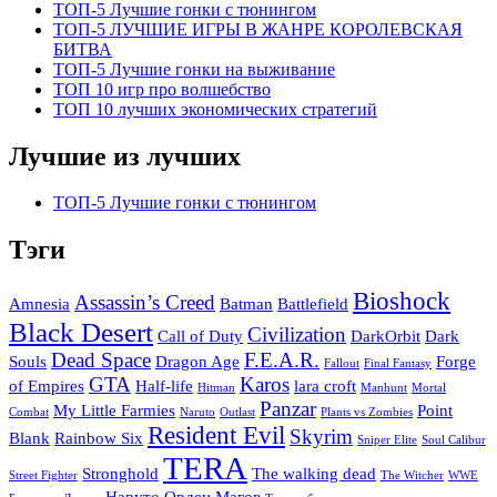
ТОП-5 Лучшие гонки с тюнингом
ТОП-5 ЛУЧШИЕ ИГРЫ В ЖАНРЕ КОРОЛЕВСКАЯ
БИТВА
ТОП-5 Лучшие гонки на выживание
ТОП 10 игр про волшебство
ТОП 10 лучших экономических стратегий
Лучшие из лучших
ТОП-5 Лучшие гонки с тюнингом
Тэги
Bioshock
Assassin’s Creed
Amnesia
Batman
Battlefield
Black Desert
Civilization
Call of Duty
DarkOrbit
Dark
Dead Space
F.E.A.R.
Souls
Dragon Age
Forge
Fallout
Final Fantasy
GTA
Karos
of Empires
Half-life
lara croft
Hitman
Manhunt
Mortal
Panzar
My Little Farmies
Point
Combat
Naruto
Outlast
Plants vs Zombies
Resident Evil
Skyrim
Blank
Rainbow Six
Sniper Elite
Soul Calibur
TERA
Stronghold
The walking dead
Street Fighter
The Witcher
WWE
Наруто
Орден Магов