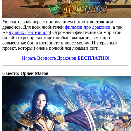
Увлекательная игра с приручением и противостоянием
драконов. Для всех любителей
фильмов про драконов
, а так
же
лучших фентези игр
! Огромный фентезийный мир этой
онлайн игры превосходит любые ожидания, а уж про
совместные бои в интернете и вовсе молчу! Интересный
проект, который очень полюбился людям в сети.
Играть Верность Драконов
БЕСПЛАТНО
!
6 место: Орден Магов