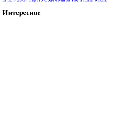
Блицкриг
Друзья
Теория большого взрыва
Интересное