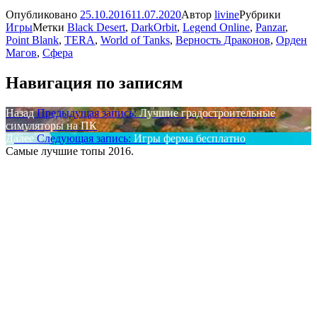
Опубликовано
25.10.2016
11.07.2020
Автор
livine
Рубрики
Игры
Метки
Black Desert
,
DarkOrbit
,
Legend Online
,
Panzar
,
Point Blank
,
TERA
,
World of Tanks
,
Верность Драконов
,
Орден
Магов
,
Сфера
Навигация по записям
Назад
Предыдущая запись:
Лучшие градостроительные
симуляторы на ПК
Далее
Следующая запись:
Игры ферма бесплатно
Самые лучшие топы 2016.