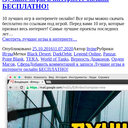
БЕСПЛАТНО!
10 лучших игр в интеренете онлайн! Все игры можно скачать
бесплатно по ссылкам под игрой. Перед вами 10 игр, которые
признал весь интернет! Самые лучшие проекты последних
лет…
Смотреть лучшие игры в интернете…
Опубликовано
25.10.2016
11.07.2020
Автор
livine
Рубрики
Игры
Метки
Black Desert
,
DarkOrbit
,
Legend Online
,
Panzar
,
Point Blank
,
TERA
,
World of Tanks
,
Верность Драконов
,
Орден
Магов
,
Сфера
Добавить комментарий
к записи Лучшие игры в
интернете онлайн БЕСПЛАТНО!