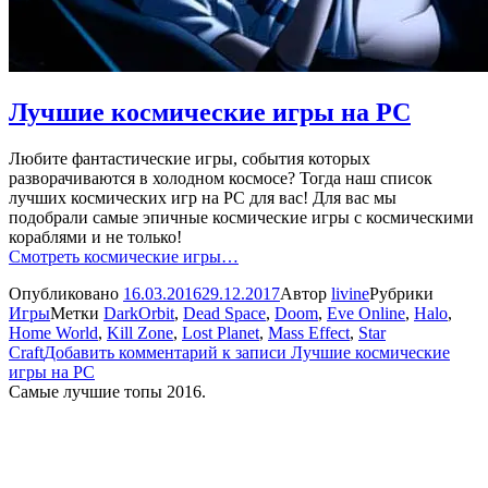
Лучшие космические игры на PC
Любите фантастические игры, события которых
разворачиваются в холодном космосе? Тогда наш список
лучших космических игр на PC для вас! Для вас мы
подобрали самые эпичные космические игры с космическими
кораблями и не только!
Смотреть космические игры…
Опубликовано
16.03.2016
29.12.2017
Автор
livine
Рубрики
Игры
Метки
DarkOrbit
,
Dead Space
,
Doom
,
Eve Online
,
Halo
,
Home World
,
Kill Zone
,
Lost Planet
,
Mass Effect
,
Star
Craft
Добавить комментарий
к записи Лучшие космические
игры на PC
Самые лучшие топы 2016.