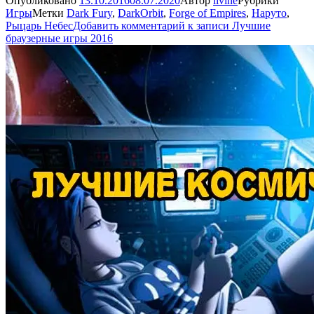
Опубликовано
13.10.2016
08.07.2020
Автор
livine
Рубрики
Игры
Метки
Dark Fury
,
DarkOrbit
,
Forge of Empires
,
Наруто
,
Рыцарь Небес
Добавить комментарий
к записи Лучшие
браузерные игры 2016