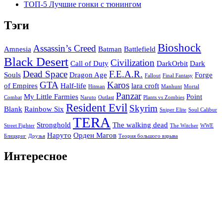
ТОП-5 Лучшие гонки с тюнингом
Тэги
Bioshock
Assassin’s Creed
Amnesia
Batman
Battlefield
Black Desert
Civilization
Call of Duty
DarkOrbit
Dark
Dead Space
F.E.A.R.
Souls
Dragon Age
Forge
Fallout
Final Fantasy
GTA
Karos
of Empires
Half-life
lara croft
Hitman
Manhunt
Mortal
Panzar
My Little Farmies
Point
Combat
Naruto
Outlast
Plants vs Zombies
Resident Evil
Skyrim
Blank
Rainbow Six
Sniper Elite
Soul Calibur
TERA
Stronghold
The walking dead
Street Fighter
The Witcher
WWE
Наруто
Орден Магов
Блицкриг
Друзья
Теория большого взрыва
Интересное