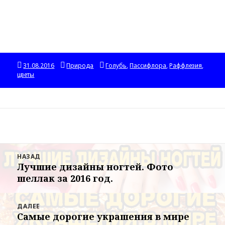
Опубликовано
31.08.2016
Рубрики
Природа
Метки
Голубь
,
Пассифлора
,
Раффлезия
,
цветы
Навигация
НАЗАД
по
Лучшие дизайны ногтей. Фото
Предыдущая
записям
шеллак за 2016 год.
запись:
ДАЛЕЕ
Самые дорогие украшения в мире
Следующая