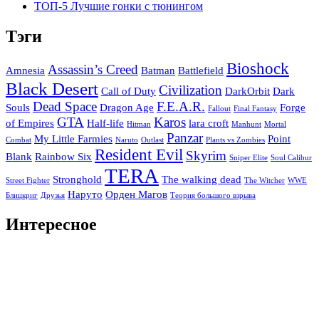
ТОП-5 Лучшие гонки с тюнингом
Тэги
Bioshock
Assassin’s Creed
Amnesia
Batman
Battlefield
Black Desert
Civilization
Call of Duty
DarkOrbit
Dark
Dead Space
F.E.A.R.
Souls
Dragon Age
Forge
Fallout
Final Fantasy
GTA
Karos
of Empires
Half-life
lara croft
Hitman
Manhunt
Mortal
Panzar
My Little Farmies
Point
Combat
Naruto
Outlast
Plants vs Zombies
Resident Evil
Skyrim
Blank
Rainbow Six
Sniper Elite
Soul Calibur
TERA
Stronghold
The walking dead
Street Fighter
The Witcher
WWE
Наруто
Орден Магов
Блицкриг
Друзья
Теория большого взрыва
Интересное