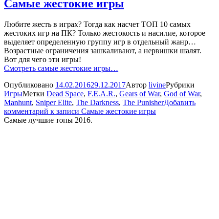
Самые жестокие игры
Любите жесть в играх? Тогда как насчет ТОП 10 самых
жестоких игр на ПК? Только жестокость и насилие, которое
выделяет определенную группу игр в отдельный жанр…
Возрастные ограничения зашкаливают, а нервишки шалят.
Вот для чего эти игры!
Смотреть самые жестокие игры…
Опубликовано
14.02.2016
29.12.2017
Автор
livine
Рубрики
Игры
Метки
Dead Space
,
F.E.A.R.
,
Gears of War
,
God of War
,
Manhunt
,
Sniper Elite
,
The Darkness
,
The Punisher
Добавить
комментарий
к записи Самые жестокие игры
Самые лучшие топы 2016.